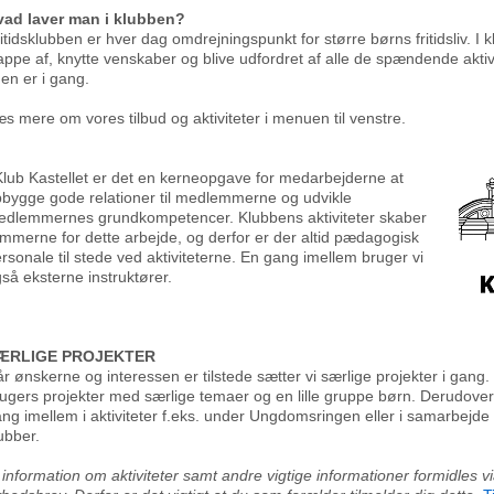
vad laver man i klubben?
itidsklubben er hver dag omdrejningspunkt for større børns fritidsliv. 
appe af, knytte venskaber og blive udfordret af alle de spændende aktiv
den er i gang.
s mere om vores tilbud og aktiviteter i menuen til venstre.
Klub Kastellet er det en kerneopgave for medarbejderne at
bygge gode relationer til medlemmerne og udvikle
dlemmernes grundkompetencer. Klubbens aktiviteter skaber
mmerne for dette arbejde, og derfor er der altid pædagogisk
rsonale til stede ved aktiviteterne. En gang imellem bruger vi
så eksterne instruktører.
ÆRLIGE PROJEKTER
r ønskerne og interessen er tilstede sætter vi særlige projekter i gang. 
ugers projekter med særlige temaer og en lille gruppe børn. Derudover
ng imellem i aktiviteter f.eks. under Ungdomsringen eller i samarbejd
ubber.
 information om aktiviteter samt andre vigtige informationer formidles v