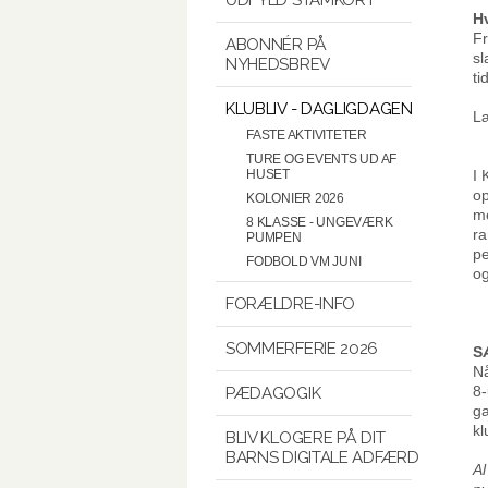
H
Fr
ABONNÉR PÅ
sl
NYHEDSBREV
ti
KLUBLIV - DAGLIGDAGEN
Læ
FASTE AKTIVITETER
TURE OG EVENTS UD AF
I 
HUSET
op
KOLONIER 2026
me
8 KLASSE - UNGEVÆRK
ra
PUMPEN
pe
FODBOLD VM JUNI
og
FORÆLDRE-INFO
SOMMERFERIE 2026
S
Nå
8-
PÆDAGOGIK
ga
kl
BLIV KLOGERE PÅ DIT
BARNS DIGITALE ADFÆRD
Al