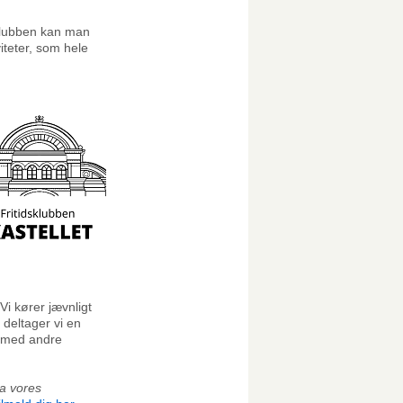
I klubben kan man
iteter, som hele
Vi kører jævnligt
 deltager vi en
e med andre
ia vores