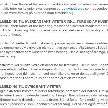
itidsklubben Kastellet har en lang række aktiviteter for vores medlemme
 aktiviteter og kolonier sker gennem vores
nyhedsbrev
som udsendes 
r kan være forskel på hvordan man tilmelder sig
ILMELDING TIL HVERDAGSAKTIVITETER INKL. TURE UD AF HUSE
itidsklubben Kastellet har hver dag masser af aktiviteter medlemmern
 til uden tilmelding. Men nogle aktiviteter kan det være nødvendigt at tilm
re ud af huset.
vordan:
Vi sætter tilmeldingslister op på opslagstavlen i cafeen i klubbe
dlemmerne selv skrive sig på med navn og klasse. Aktiviteten vil også 
res nyhedsbrev som udsendes hver torsdag. Her vil det også fremgå,
lmelder sig.
dsfrister:
Der vil altid være en deadline for tilmelding. Der vil som udga
nne eftertilmeldes på selve dagen. Vi opfordrer derfor medlemmer til at
 af huset i god tid, hvis man ved man ikke ønsker at deltage alligevel
adsen frigives til andre, hvis der er etableret en venteliste.
ILMELDING TIL ØVRIGE AKTIVITETER
gle aktiviteter kræver, at det er forældrene som tilmelder barnet. Det k
tiviteten kræver bindende tilmelding. I nogle tilfælde kan en aktivitet og
dhenter særlig tilladelse fra forældrene. Når vi åbner for tilmelding, vil 
vores nyhedsbrev, som udsendes hver torsdag. Her vil det også fremg